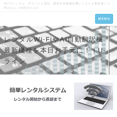
Wi-FIレンタル、IPモバイル電話、最新AI自動翻訳機レンタルを審査無しで
即日からご利用頂けます
Toggle
MENU
navigation
レンタルWi-FiやAI自動翻訳機
最新機種を本日お手元に！｜U-
ライン