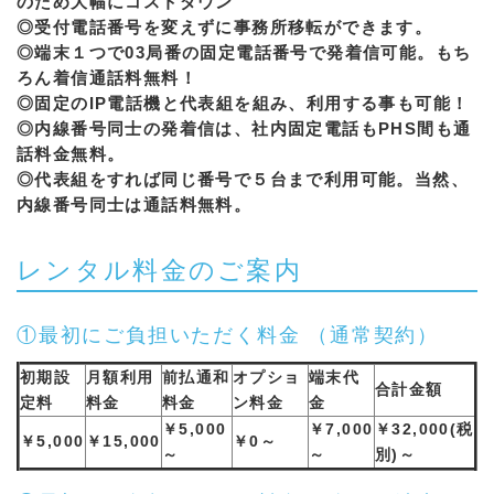
のため大幅にコストダウン
◎受付電話番号を変えずに事務所移転ができます。
◎端末１つで03局番の固定電話番号で発着信可能。もち
ろん着信通話料無料！
◎固定のIP電話機と代表組を組み、利用する事も可能！
◎内線番号同士の発着信は、社内固定電話もPHS間も通
話料金無料。
◎代表組をすれば同じ番号で５台まで利用可能。当然、
内線番号同士は通話料無料。
レンタル料金のご案内
①最初にご負担いただく料金 （通常契約）
初期設
月額利用
前払通和
オプショ
端末代
合計金額
定料
料金
料金
ン料金
金
￥5,000
￥7,000
￥32,000(税
￥5,000
￥15,000
￥0～
～
～
別)～