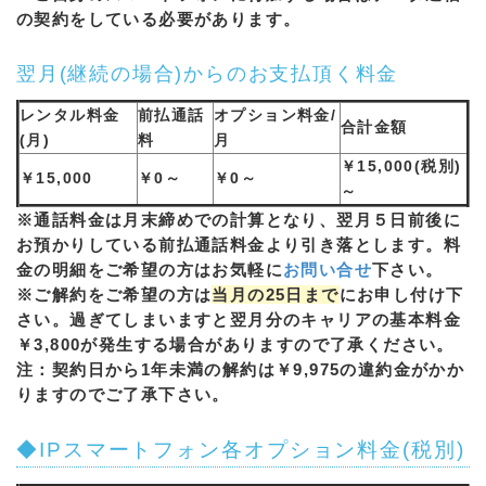
の契約をしている必要があります。
翌月(継続の場合)からのお支払頂く料金
レンタル料金
前払通話
オプション料金/
合計金額
(月)
料
月
￥15,000(税別)
￥15,000
￥0～
￥0～
～
※通話料金は月末締めでの計算となり、翌月５日前後に
お預かりしている前払通話料金より引き落とします。料
金の明細をご希望の方はお気軽に
お問い合せ
下さい。
※ご解約をご希望の方は
当月の25日まで
にお申し付け下
さい。過ぎてしまいますと翌月分のキャリアの基本料金
￥3,800が発生する場合がありますので了承ください。
注：契約日から1年未満の解約は￥9,975の違約金がかか
りますのでご了承下さい。
◆IPスマートフォン各オプション料金(税別)