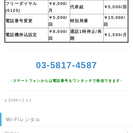
フリーダイヤル
￥8,000/
代表組
￥5,000/回
(0120)
月
￥5,000/
￥10,000/
電話番号変更
特別局番
回
回
￥8,000/
通話1時停止/再
電話機持込設定
￥1,500/月
回
開
03-5817-4587
↑スマートフォンからは電話番号をワンタッチで発信できます↑
a:2089 t:2 y:2
Wi-Fiレンタル
Wimax