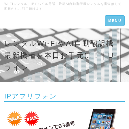
Wi-FIレンタル、IPモバイル電話、最新AI自動翻訳機レンタルを審査無しで
即日からご利用頂けます
Toggle
MENU
navigation
レンタルWi-FiやAI自動翻訳機
最新機種を本日お手元に！｜U-
ライン
IPアプリフォン